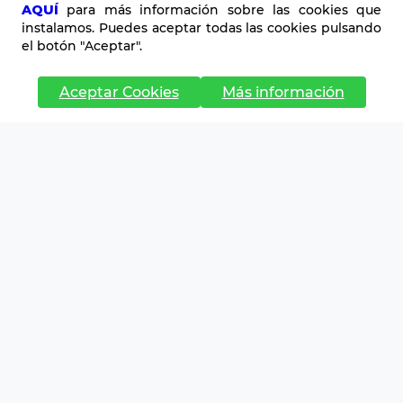
AQUÍ
para más información sobre las cookies que
El Perú necesita
instalamos. Puedes aceptar todas las cookies pulsando
el botón "Aceptar".
más
emprendedores
Aceptar Cookies
Más información